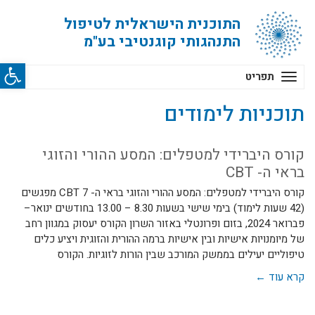
התוכנית הישראלית לטיפול
התנהגותי קוגנטיבי בע"מ
פתח סרג
תפריט
תוכניות לימודים
קורס היברידי למטפלים: המסע ההורי והזוגי
בראי ה- CBT
קורס היברידי למטפלים: המסע ההורי והזוגי בראי ה- CBT 7 מפגשים
(42 שעות לימוד) בימי שישי בשעות 8.30 – 13.00 בחודשים ינואר–
פברואר 2024, בזום ופרונטלי באזור השרון הקורס יעסוק במגוון רחב
של מיומנויות אישיות ובין אישיות ברמה ההורית והזוגית ויציע כלים
טיפוליים יעילים בממשק המורכב שבין הורות לזוגיות. הקורס
קרא עוד ←