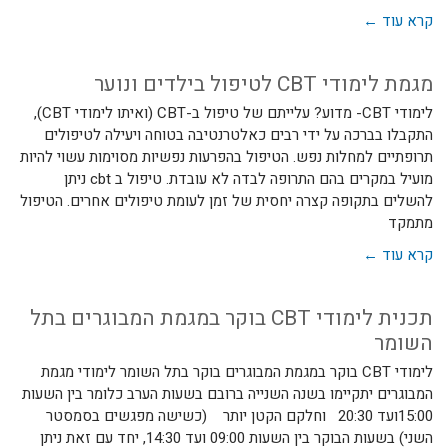
קרא עוד ←
מגמת לימודי CBT לטיפול בילדים ונוער
לימודי CBT- מדוע? עלייתם של טיפול ב-CBT (ואיתו לימודי CBT),
התקבלו בברכה על ידי רבים כאלטרנטיבה בטוחה ויעילה לטיפולים
תרופתיים למחלות נפש. הטיפול בהפרעות נפשיות מסוימות עשוי להיות
מועיל במקרים בהם התרופה לבדה לא עובדת. טיפול ב cbt ניתן
להשלים בתקופה קצרה יחסית של זמן לעומת טיפולים אחרים. הטיפול
מתמקד
קרא עוד ←
תכנית לימודי CBT בוקר במגמת המבוגרים בתל
השומר
לימודי CBT בוקר במגמת המבוגרים בוקר בתל השומר לימודי מגמת
המבוגרים יתקיימו בשנה השנייה ברובם בשעות הערב כלומר בין השעות
15:00ועד 20:30 וחלקם הקטן יותר (כשישה מפגשים בסמסטר
השני) בשעות הבוקר בין השעות 09:00 ועד 14:30, יחד עם זאת ניתן