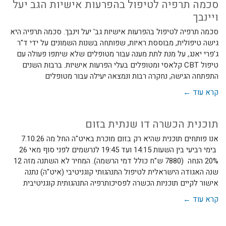
סכמה תרפיה לטיפול בהפרעות אישיות הגב יעל
ויינבך
סכמה תרפיה לטיפול בהפרעות אישיות גב' יעל וינבך. סכמה תרפיה היא
גישה טיפולית, מבוססת ראיות, שפותחה בשנות השמונים על ידי ד"ר
ג'פרי יאנג, על מנת לתת מענה עבור מטופלים שלא שיתפו פעולה עם
טיפול CBT קלאסי ומטופלים בעלי הפרעות אישיות. ברבות השנים
התפתחה הגישה, נחקרה רבות ונמצאה יעילה עבור מטופלים
קרא עוד ←
תוכנית הכשרה דו שנתית בזום
אנו פותחים תוכנית שהיא רק בזום מוכרת באיט"ה החל מה 7.10.26
בימי רביעי בין השעות 14:15 ועד 19:45 לנרשמים לפני סוף מאי 26
20% הנחה (7880 ש"ח כולל דמי הרשמה). המחיר לא השתנה מזה 12
שנה האגודה הישראלית לטיפול התנהגותי קוגניטיבי (איט"ה) נתנה
אישור לקיים תוכניות הכשרה לפסיכותרפיה התנהגותית קוגניטיבית
קרא עוד ←