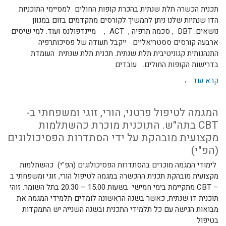
תכנית הכשרה תלת שנתית בהכרת קופות החולים למסיימי התוכניות
הדו שנתיות שלנו ניתן להמשיך לקורסים מתקדמים בזום במגוון
נושאים: DBT , סכמה תרפיה , ACT , מיינדפולנס ועוד. למי שיסים
ארבעה קורסים ססטריאליים ייקבל תעודה של פסיכותרפיה
התנהגותית קגוניטיבית תלת שנתית. תכנית תלת שנתית העומדת
בדרישות הקופות החולים. עובדים
קרא עוד ←
המגמה לטיפול פרטני, הורי, זוגי ומשפחתי ב-
CBT בתה"ש. התוכנית מוכרת כהשתלמות
מקצועית מובהקת על ידי הסתדרות הפסיכולוגים
(הפ"י)
לימודי המגמה מוכרים בהסתדרות הפסיכולוגים (הפ"י) כהשתלמות
מקצועית מובהקת תכנית ההכשרה במגמה לטיפול הורי, זוגי ומשפחתי ב
– CBT מתקיימת בימי חמישי בשעות 15.00 – 20.30 בתל השומר. זוהי
תוכנית דו שנתית, כאשר בשנה הראשונה לומדים תלמידי המגמה את
מבואות הגישה עם כל תלמידי התכנית ובשנה השנייה יש התמקדות
בטיפול