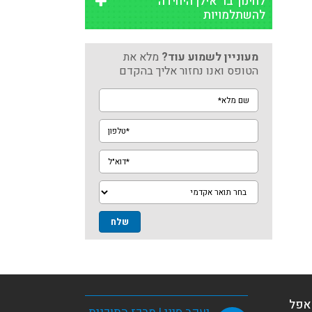
לחינוך בר אילן היחידה
להשתלמויות
מעוניין לשמוע עוד?
מלא את
הטופס ואנו נחזור אליך בהקדם
שם
מלא*
טלפון*
דוא"ל*
מגמה
 אפל