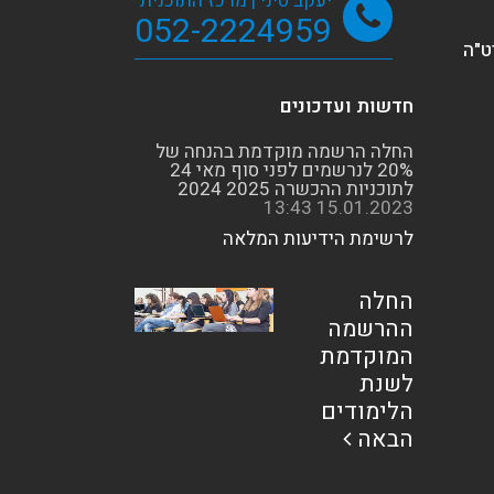
יעקב סיני | מרכז התוכנית
052-2224959
חדשות ועדכונים
לרשימת הידיעות המלאה
החלה
ההרשמה
המוקדמת
לשנת
הלימודים
הבאה
תר עוצב ע"י: סטודיו בהיר | האתר הוקם ע"י: אקטיביטק