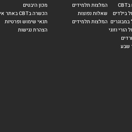
CB
המלצות תלמידים
מכון היבטים
שאלות נפוצות
הכשרה בCBT באתר איט"ה
המלצות תלמידים
תנאי שימוש ופרטיות
הצהרת נגישות
רדים
תי קוגנטיבי בע”מ
הא