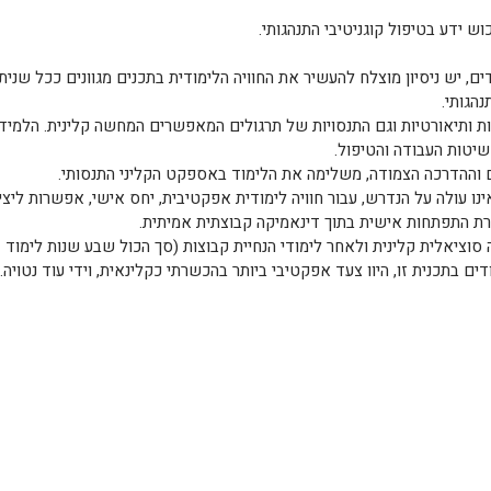
וש ידע בטיפול קוגניטיבי התנהגותי.
, יש ניסיון מוצלח להעשיר את החוויה הלימודית בתכנים מגוונים ככל שניתן
הגותי.
ות ותיאורטיות וגם התנסויות של תרגולים המאפשרים המחשה קלינית. הלמיד
שיטות העבודה והטיפול.
 וההדרכה הצמודה, משלימה את הלימוד באספקט הקליני התנסותי.
נו עולה על הנדרש, עבור חוויה לימודית אפקטיבית, יחס אישי, אפשרות ליצי
ת התפתחות אישית בתוך דינאמיקה קבוצתית אמיתית.
 סוציאלית קלינית ולאחר לימודי הנחיית קבוצות (סך הכול שבע שנות לימוד
ים בתכנית זו, היוו צעד אפקטיבי ביותר בהכשרתי כקלינאית, וידי עוד נטויה…