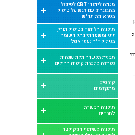
מגמת לימודי CBT לטיפול
במבוגרים עם דגש על טיפול
בטראומה תה”ש
תוכנית הלימוד בטיפול הורי,
ה
זוגי ומשפחתי בתל השומר
בניהול ד"ר נעמי אפל
רת
תכנית הכשרה תלת שנתית
נפרדת בהכרת קופות החולים
.
קורסים
מתקדמים
תוכנית הכשרה
לחרדים
תוכנית בשיתוף הפקולטה