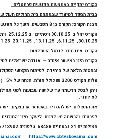
הקורס יתקיים באמצעות מפגשים פרונטלים
בבית הספר לסיעוד שבמתחם בית החולים תשל שי
מבנה הקורס: הקורס בן 8 מפגשים. משך כל מפגש 6 שעות אקדמיות (סה"כ 48 שעות אקדמיות).
הקורס יחל ב 30.10.25 ויסתיים ב 25.12.25
וית
30.10.25, 6.11.25, 13.11.25, 20.11.25, 27.11.25, 4.12.25, 11.12.25, 25.12.25
הקורס אינו מוכר לגמול השתלמות
הקורס הינו באישור איט"ה – אגודה ישראלית לטיפ
ובחסות מלאה של היחידה לפיתוח מקצועי הפקולטה
עלות הקורס 3200 ₪ כולל מע"מ. הנחה של 5% (3040 ₪) לנרשמים לפני סוף חודש יוני 2025.
ניתן לבטל הרשמה עד שלושה שבועות לפני תחילת 
לא יוחזר.
את התשלום יש להסדיר באשראי או בצקים, יש לצורך זא
לפרטים
והרשמה יש לפנות: ליעקב סיני 'התוכנית 
מצולות ים 21 גבעתיים 53488 טלפונים:03-5713902, 03-7314415, 052-2224959
sinai.com
https://www.cbtyakovsinai.com/