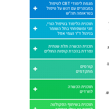
מגמת לימודי CBT לטיפול
במבוגרים עם דגש על טיפול
בטראומה תה”ש
תוכנית הלימוד בטיפול הורי,
זוגי ומשפחתי בתל השומר
בניהול ד"ר נעמי אפל
תכנית הכשרה תלת שנתית
נפרדת בהכרת קופות החולים
.
קורסים
מתקדמים
תוכנית הכשרה
לחרדים
ם.
תוכנית בשיתוף הפקולטה