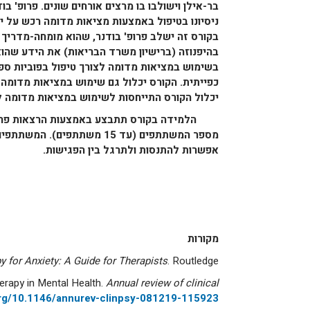
בר-אילן וישולבו בו מרצים אורחים שונים. פרופ' 
ניסיונו בטיפול באמצעות מציאות מדומה רכש על י
בקורס זה ישלב פרופ' בודנר, שהוא מומחה-מדריך מ
בהיפנוזה (ברישיון משרד הבריאות) את הידע שהו
בשימוש במציאות מדומה לצורך טיפול בפוביות ספצ
כפייתית. הקורס יכלול גם שימוש במציאות מדומה ל
יכלול הקורס התייחסות לשימוש במציאות מדומה לצ
הלמידה בקורס תתבצע באמצעות הרצאות פרונטלי
מספר המשתתפים (עד 15 משתתפ
אפשרות להתנסות ולתרגל בין הפגישות.
מקורות
py for Anxiety: A Guide for Therapists
. Routledge.
herapy in Mental Health.
Annual review of clinical
.org/10.1146/annurev-clinpsy-081219-115923