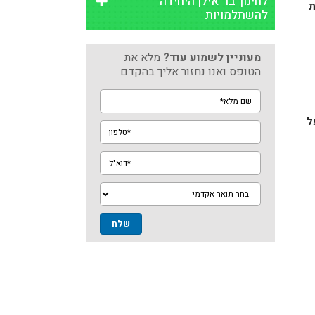
לחינוך בר אילן היחידה
להשתלמויות
מעוניין לשמוע עוד?
מלא את
הטופס ואנו נחזור אליך בהקדם
שם
מלא*
ל
טלפון*
דוא"ל*
מגמה