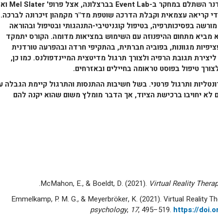
בודנר השתלם במחקר ב-
Event Lab
בברצלונה, אצל פרופ'
Mel Slater
ואת
די קריאה עצמאית וקבלת הדרכה שוטפת מד"ר מקמהון זיכרונה לברכה.
ורשה בפסיכותרפיה, בטיפול קוגניטיבי-התנהגותי ובטיפול ובהוראה
א מביא מתחום ההיפנוזה עם השימוש במציאות מדומה. הקורס יתמקד
יפיות מגוונות, בפוביה חברתית, בהתקיפי חרדה ובהפרעה טורדנית
יצירת תגובת הרפיה ולצורך תרגול מדיטצית המיינדפולנס. כמו כן,
ורך טיפול בפוסט טראומה בחיילים ובאזרחים.
ות ותרגול פרטני. בשל חשיבות ההתנסות והתרגול קיימת הגבלה ע
ים). המשתתפים לא יחויבו ברכישת הציוד, אך הדבר מומלץ משום שהוא יקנה להם
McMahon, E., & Boeldt, D. (2021).
Virtual Reality Thera
Emmelkamp, P. M. G., & Meyerbröker, K. (2021). Virtual Reality T
psychology
,
17
, 495–519.
https://doi