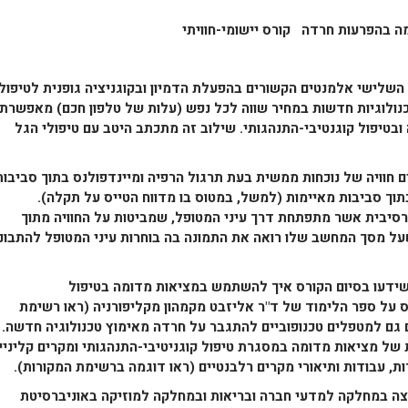
ה בהפרעות חרדה קורס יישומי-חוויתי
 השלישי אלמנטים הקשורים בהפעלת הדמיון ובקוגניציה גופנית לטיפול
כנולוגיות חדשות במחיר שווה לכל נפש (עלות של טלפון חכם) מאפשרת
טיפול קוגנטיבי-התנהגותי. שילוב זה מתכתב היטב עם טיפולי הגל
יה של נוכחות ממשית בעת תרגול הרפיה ומיינדפולנס בתוך סביבות
וך סביבות מאיימות (למשל, במטוס בו מדווח הטייס על תקלה).
סיבית אשר מתפתחת דרך עיני המטופל, שמביטות על החוויה מתוך
על מסך המחשב שלו רואה את התמונה בה בוחרות עיני המטופל להתבונן
עו בסיום הקורס איך להשתמש במציאות מדומה בטיפול
ס על ספר הלימוד של ד"ר אליזבט מקמהון מקליפורניה (ראו רשימת
גם למטפלים טכנופוביים להתגבר על חרדה מאימוץ טכנולוגיה חדשה.
של מציאות מדומה במסגרת טיפול קוגניטיבי-התנהגותי ומקרים קליניי
 עבודות ותיאורי מקרים רלבנטיים (ראו דוגמה ברשימת המקורות).
ה במחלקה למדעי חברה ובריאות ובמחלקה למוזיקה באוניברסיטת