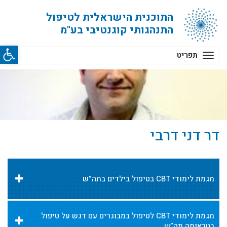
התוכנית הישראלית לטיפול
התנהגותי קוגנטיבי בע"מ
פתח סרג
תפריט
דר דני דרבי
מגמת לימודי CBT בטיפול בילדים בתה”ש
מגמת לימודי CBT לטיפול במבוגרים עם דגש על טיפול
בטראומה תה”ש