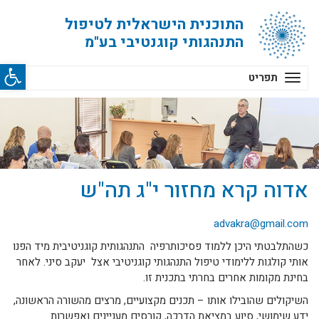
התוכנית הישראלית לטיפול
התנהגותי קוגנטיבי בע"מ
פתח סרג
תפריט
אדוה קרא מחזור י"ג תה"ש
advakra@gmail.com
כשהתלבטתי היכן ללמוד פסיכותרפיה התנהגותית קוגניטיבית מיד הפנו
אותי קולגות ללימודי טיפול התנהגותי קוגניטיבי אצל יעקב סיני. לאחר
בחינת מקומות אחרים בחרתי בתכנית זו.
השיקולים שהובילו אותו – תכנים מקצועיים, מרצים מהשורה הראשונה,
ידע שימושי, סיוע במציאת הדרכה, קורסים מעניינים ואפשרות